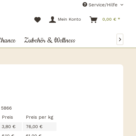
Service/Hilfe
Mein Konto
0,00 € *
Chance
Zubehör & Wellness

:
5866
Preis
Preis per kg
3,80 €
76,00 €