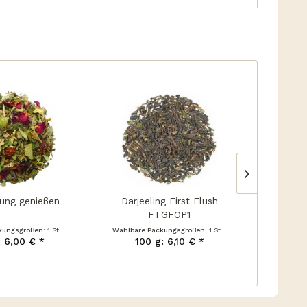
NEU
ung genießen
Darjeeling First Flush
FTGFOP1
kungsgrößen:
1 Stück
Wählbare Packungsgrößen:
1 Stück
Wählbare
: 6,00 € *
100 g: 6,10 € *
10