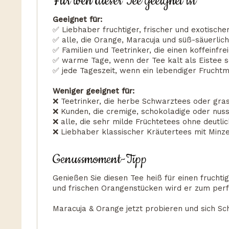
Für wen dieser Tee geeignet ist
Geeignet für:
✅ Liebhaber fruchtiger, frischer und exotische
✅ alle, die Orange, Maracuja und süß-säuerli
✅ Familien und Teetrinker, die einen koffeinfr
✅ warme Tage, wenn der Tee kalt als Eistee s
✅ jede Tageszeit, wenn ein lebendiger Fruchtm
Weniger geeignet für:
❌ Teetrinker, die herbe Schwarztees oder gra
❌ Kunden, die cremige, schokoladige oder nus
❌ alle, die sehr milde Früchtetees ohne deutl
❌ Liebhaber klassischer Kräutertees mit Minze
Genussmoment-Tipp
Genießen Sie diesen Tee heiß für einen fruch
und frischen Orangenstücken wird er zum per
Maracuja & Orange jetzt probieren und sich Sc