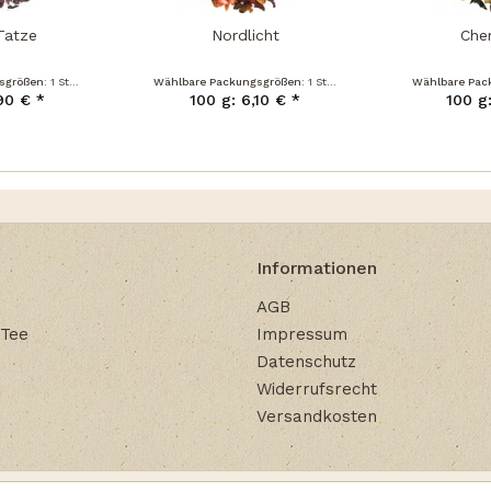
Tatze
Nordlicht
Che
sgrößen:
1 Stück
Wählbare Packungsgrößen:
1 Stück
Wählbare Pac
90 € *
100 g: 6,10 € *
100 g
Informationen
AGB
 Tee
Impressum
Datenschutz
Widerrufsrecht
Versandkosten