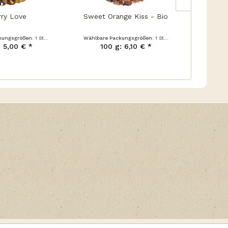
rry Love
Sweet Orange Kiss - Bio
Tr
kungsgrößen:
1 Stück
Wählbare Packungsgrößen:
1 Stück
Wählbare
: 5,00 € *
100 g: 6,10 € *
10