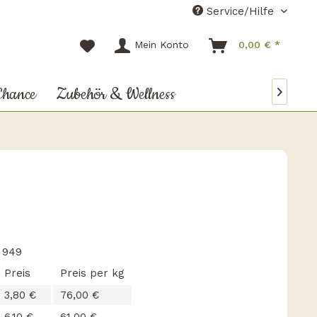
Service/Hilfe
Mein Konto
0,00 € *
Chance
Zubehör & Wellness

:
949
Preis
Preis per kg
3,80 €
76,00 €