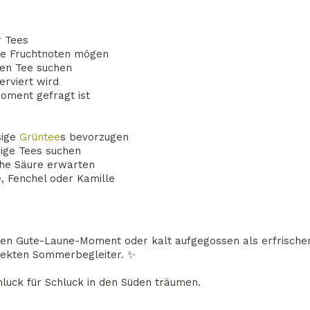
r Tees
che Fruchtnoten mögen
eien Tee suchen
erviert wird
oment gefragt ist
sige
Grüntee
s bevorzugen
sige Tees suchen
iche Säure erwarten
, Fenchel oder Kamille
tigen Gute-Laune-Moment oder kalt aufgegossen als erfrisch
fekten Sommerbegleiter. ✨
hluck für Schluck in den Süden träumen.