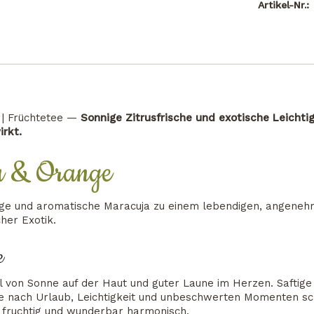
Artikel-Nr.:
e | Früchtetee —
Sonnige Zitrusfrische und exotische Leichtig
rkt.
ja & Orange
nge und aromatische Maracuja zu einem lebendigen, angeneh
her Exotik.
e
hl von Sonne auf der Haut und guter Laune im Herzen. Safti
die nach Urlaub, Leichtigkeit und unbeschwerten Momenten sc
 fruchtig und wunderbar harmonisch.