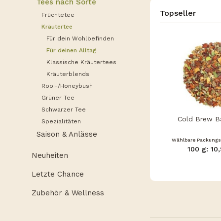
Tees nach Sorte
Topseller
Früchtetee
Kräutertee
Für dein Wohlbefinden
Für deinen Alltag
Klassische Kräutertees
Kräuterblends
Rooi-/Honeybush
Grüner Tee
Schwarzer Tee
Cold Brew Ba
Spezialitäten
Saison & Anlässe
Wählbare Packung
100 g: 10
Neuheiten
Letzte Chance
Zubehör & Wellness