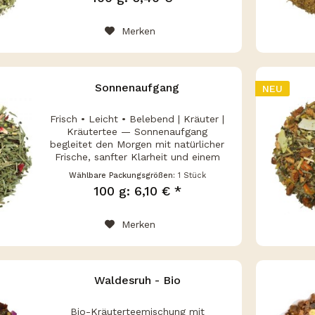
Wenn draußen das Wetter grau...
Merken
Sonnenaufgang
NEU
Frisch • Leicht • Belebend | Kräuter |
Kräutertee — Sonnenaufgang
begleitet den Morgen mit natürlicher
Frische, sanfter Klarheit und einem
koffeinfreien Kräuterprofil für einen
Wählbare Packungsgrößen:
1 Stück
bewussten Start in den Tag. Natürlich
100 g: 6,10 € *
erfrischend, sanft...
Merken
Waldesruh - Bio
Bio-Kräuterteemischung mit