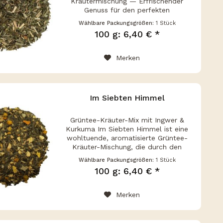
Kräutermischung — Erfrischender
Genuss für den perfekten
Tagesbeginn Ein belebender Tee für
Wählbare Packungsgrößen:
1 Stück
einen klaren, frischen Start in den
100 g: 6,40 € *
Tag. Grüntee-Kräutermischung aus...
Merken
Im Siebten Himmel
Grüntee-Kräuter-Mix mit Ingwer &
Kurkuma Im Siebten Himmel ist eine
wohltuende, aromatisierte Grüntee-
Kräuter-Mischung, die durch den
kraftvollen Geschmack von Ingwer
Wählbare Packungsgrößen:
1 Stück
und Kurkuma besticht. Diese
100 g: 6,40 € *
harmonische Mischung vereint die
heilenden...
Merken