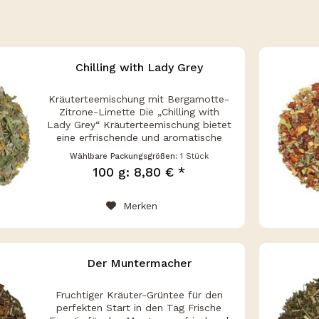
Chilling with Lady Grey
Kräuterteemischung mit Bergamotte-
Zitrone-Limette Die „Chilling with
Lady Grey“ Kräuterteemischung bietet
eine erfrischende und aromatische
Alternative für alle Earl-Grey-
Wählbare Packungsgrößen:
1 Stück
Liebhaber! Mit einer einzigartigen
100 g: 8,80 € *
Kombination aus Lindenblüten,...
Merken
Der Muntermacher
Fruchtiger Kräuter-Grüntee für den
perfekten Start in den Tag Frische