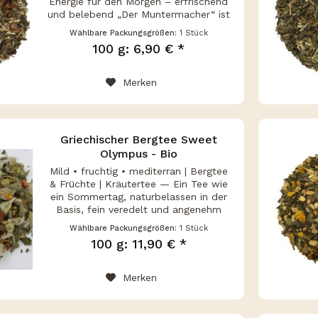
Energie für den Morgen – erfrischend
und belebend „Der Muntermacher“ ist
die perfekte Teemischung für alle, die
Wählbare Packungsgrößen:
1 Stück
sich einen frischen und fruchtigen
100 g: 6,90 € *
Start in den Tag...
Merken
Griechischer Bergtee Sweet
Olympus - Bio
Mild • fruchtig • mediterran | Bergtee
& Früchte | Kräutertee — Ein Tee wie
ein Sommertag, naturbelassen in der
Basis, fein veredelt und angenehm
harmonisch im Aufguss. Griechischer
Wählbare Packungsgrößen:
1 Stück
Bergtee Sweet Olympus Bio verbindet
100 g: 11,90 € *
mediterrane...
Merken