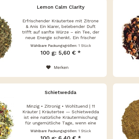
Lemon Calm Clarity
Erfrischender Kräutertee mit Zitrone
& Anis Ein klarer, belebender Duft
trifft auf sanfte Würze – ein Tee, der
neue Energie schenkt. Ein frischer
Moment voller Leichtigkeit –
Wählbare Packungsgrößen:
1 Stück
Emotionale Einführung Stell dir vor,
100 g: 5,60 € *
du öffnest die Teedose...
Merken
Schietwedda
Minzig • Zitronig • Wohltuend | 11
Kräuter | Kräutertee — Schietwedda
ist eine natürliche Kräutermischung
für ungemütliche Tage, wenn eine
warme Tasse Tee nach Ruhe, Frische
Wählbare Packungsgrößen:
1 Stück
und Wohlbefinden schmecken soll.
100 g: 6,40 € *