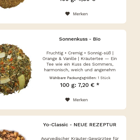
wohltuender Wärme begeistert.
Soba...
Merken
Sonnenkuss - Bio
Fruchtig • Cremig • Sonnig-süß |
Orange & Vanille | Kräutertee — Ein
Tee wie ein Kuss des Sommers,
harmonisch, weich und angenehm
rund im Geschmack. Sonnenkuss Bio
Wählbare Packungsgrößen:
1 Stück
verbindet die fruchtige Frische von
100 g: 7,20 € *
Orange mit zarter Vanille zu einer...
Merken
Yo-Classic - NEUE REZEPTUR
Ayurvedischer Kräuter-Gewürztee für