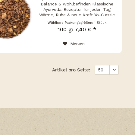
Balance & Wohlbefinden Klassische
Ayurveda-Rezeptur für jeden Tag
Wärme, Ruhe & neue Kraft Yo-Classic
ist eine ausgewogene ayurvedische
Wählbare Packungsgrößen:
1 Stück
Kräuter-Gewürzteemischung , die
100 g: 7,40 € *
Körper und Geist in Einklang...
Merken
Artikel pro Seite: