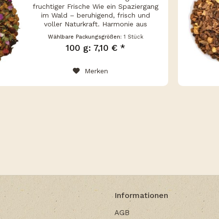
fruchtiger Frische Wie ein Spaziergang
im Wald – beruhigend, frisch und
voller Naturkraft. Harmonie aus
Kräutern & Natur Mit Waldesruh
Wählbare Packungsgrößen:
1 Stück
genießt du eine Kräuterteemischung,
100 g: 7,10 € *
die dich in die stille Atmosphäre
eines...
Merken
Informationen
AGB