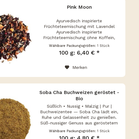
Pink Moon
Ayurvedisch inspirierte
Früchteteemischung mit Lavendel
Ayurvedisch inspirierte
Früchteteemischung ohne Koffein,
hergestellt in Deutschland, schonend
Wählbare Packungsgrößen:
1 Stück
gemischt aus Hibiskusblüten, Apfel-
100 g: 6,40 € *
und Birnenstücken mit floraler
Lavendelnote und...
Merken
Soba Cha Buchweizen geröstet -
Bio
Süßlich • Nussig • Malzig | Pur |
Buchweizentee — Soba Cha lädt ein,
Ruhe und Gelassenheit zu genießen.
Süß-nussiger Genuss aus geröstetem
Buchweizen: ein koffeinfreier Bio-Tee,
Wählbare Packungsgrößen:
1 Stück
der mit mildem Aroma und
100 g: 4,80 € *