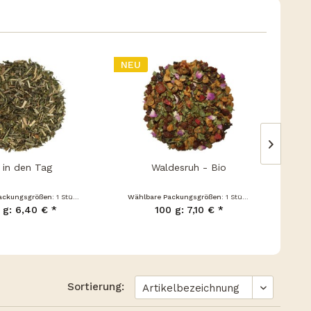
NEU
NEU
t in den Tag
Waldesruh - Bio
ackungsgrößen:
1 Stück
Wählbare Packungsgrößen:
1 Stück
Wäh
 g: 6,40 € *
100 g: 7,10 € *
Sortierung: