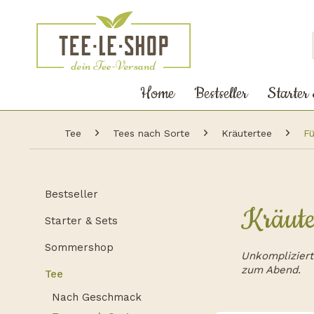
Home
Bestseller
Starter
Tee
Tees nach Sorte
Kräutertee
Fü
Bestseller
Kräuter
Starter & Sets
Sommershop
Unkompliziert
zum Abend.
Tee
Nach Geschmack