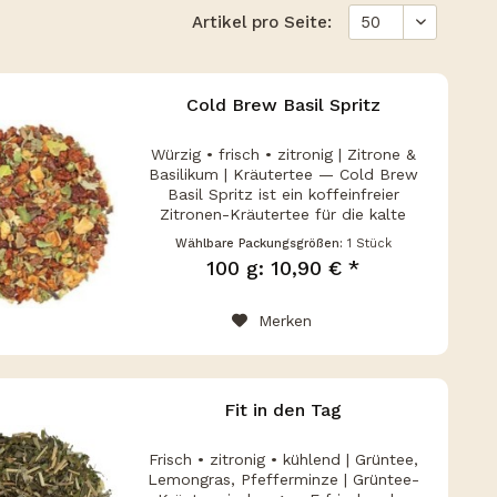
Artikel pro Seite:
Cold Brew Basil Spritz
Würzig • frisch • zitronig | Zitrone &
Basilikum | Kräutertee — Cold Brew
Basil Spritz ist ein koffeinfreier
Zitronen-Kräutertee für die kalte
Zubereitung, der grüne Basilikum-
Wählbare Packungsgrößen:
1 Stück
Würze mit spritziger Zitrusfrische
100 g: 10,90 € *
verbindet. Cold Brew Basil...
Merken
Fit in den Tag
Frisch • zitronig • kühlend | Grüntee,
Lemongras, Pfefferminze | Grüntee-