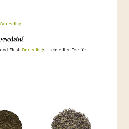
Darjeeling
.
veredeln!
cond Flush
Darjeeling
s – ein edler Tee für
NEU