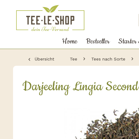
Home
Bestseller
Starter
Übersicht
Tee
Tees nach Sorte
Darjeeling Lingia Secon