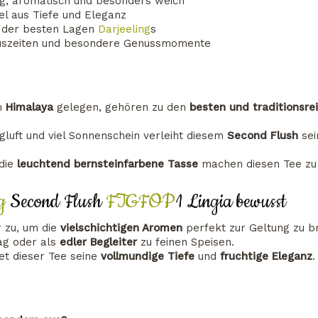
g, aromatisch und besonders weich
l aus Tiefe und Eleganz
r der besten Lagen
Darjeeling
s
Auszeiten und besondere Genussmomente
m
Himalaya
gelegen, gehören zu den
besten und traditionsr
gluft und viel Sonnenschein verleiht diesem
Second Flush
se
die
leuchtend bernsteinfarbene Tasse
machen diesen Tee zu
g
Second Flush
FTGFOP
1 Lingia bewusst
 zu, um die
vielschichtigen Aromen
perfekt zur Geltung zu b
g oder als
edler Begleiter
zu feinen Speisen.
et dieser Tee seine
vollmundige Tiefe
und
fruchtige Eleganz
.