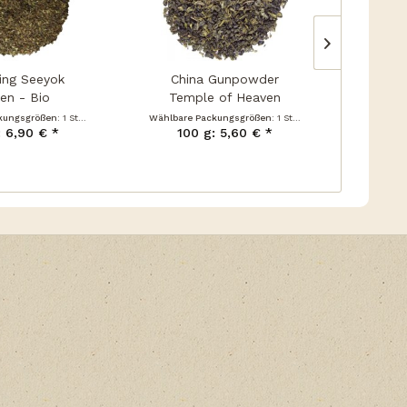
ling Seeyok
China Gunpowder
Darj
en - Bio
Temple of Heaven
First
kungsgrößen:
1 Stück
Wählbare Packungsgrößen:
1 Stück
Wählbare
: 6,90 € *
100 g: 5,60 € *
100