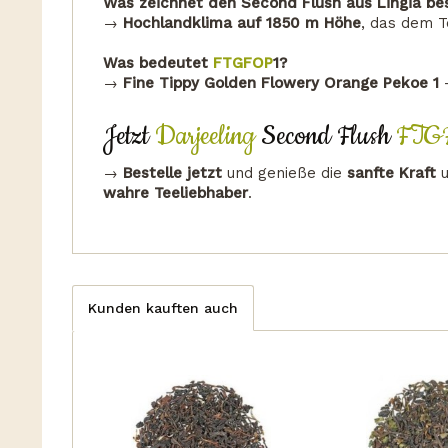
Was zeichnet den Second Flush aus Lingia be
→
Hochlandklima auf 1850 m Höhe
, das dem 
Was bedeutet
FTGFOP
1?
→
Fine Tippy Golden Flowery Orange Pekoe 1
–
Jetzt
Darjeeling
Second Flush
FTG
→
Bestelle jetzt
und genieße die
sanfte Kraft
u
wahre Teeliebhaber
.
Kunden kauften auch