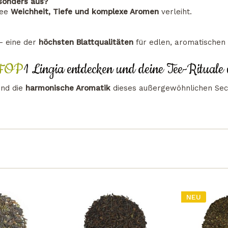
sonders aus?
Tee
Weichheit, Tiefe und komplexe Aromen
verleiht.
 eine der
höchsten Blattqualitäten
für edlen, aromatischen
FOP
1 Lingia entdecken und deine Tee-Rituale 
nd die
harmonische Aromatik
dieses außergewöhnlichen Se
NEU