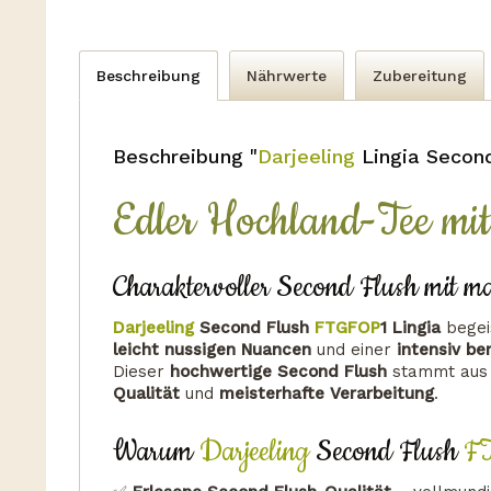
Beschreibung
Nährwerte
Zubereitung
Beschreibung "
Darjeeling
Lingia Secon
Edler Hochland-Tee mi
Charaktervoller Second Flush mit ma
Darjeeling
Second Flush
FTGFOP
1 Lingia
begei
leicht nussigen Nuancen
und einer
intensiv be
Dieser
hochwertige Second Flush
stammt aus
Qualität
und
meisterhafte Verarbeitung
.
Warum
Darjeeling
Second Flush
F