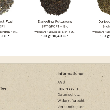
irst Flush
Darjeeling Puttabong
Darjee
OP1
SFTGFOP1 - Bio
Brok
sgrößen:
1 Stück
Wählbare Packungsgrößen:
1 Stück
Wählbare Pac
10 € *
100 g: 10,40 € *
100 g
Informationen
AGB
 Tee
Impressum
Datenschutz
Widerrufsrecht
Versandkosten