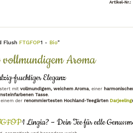
Artikel-Nr.:
d Flush
FTGFOP
1 -
Bio
"
t vollmundigem Aroma
lzig-fruchtiger Eleganz
stert mit
vollmundigem, weichem Aroma
, einer
harmonischen
rnsteinfarbenen Tasse
.
 einem der
renommiertesten Hochland-Teegärten
Darjeeling
TGFOP
1 Lingia? – Dein Tee für edle Genuss