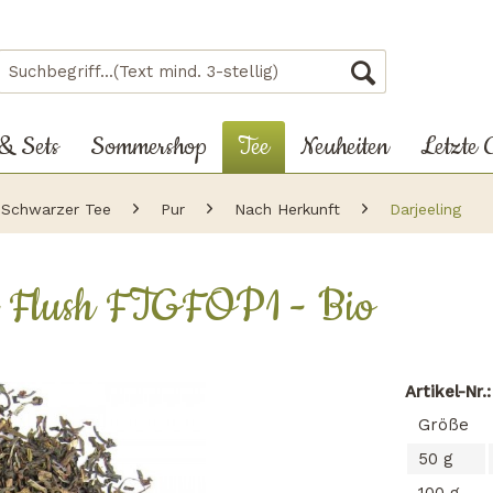
 & Sets
Sommershop
Tee
Neuheiten
Letzte 
Schwarzer Tee
Pur
Nach Herkunft
Darjeeling
d Flush FTGFOP1 - Bio
Artikel-Nr.
Größe
50 g