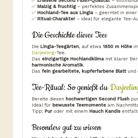
✅
Erlesene Second Flush-Qualität
– vollmundi
✅
Malzig & fruchtig
– perfektes Zusammenspie
✅
Hochland-Tee aus Lingia
– geerntet in eine
✅
Ritual-Charakter
– ideal für elegante Tee-
Die Geschichte dieses Tees
Die
Lingia-Teegärten
, auf etwa
1850 m Höhe
i
Darjeeling
-Tee.
Das
einzigartige Hochlandklima
mit klarer Ber
harmonische Aromatik
.
Das
fein gearbeitete, kupferfarbene Blatt
und 
Tee-Ritual: So genießt du
Darjeelin
Bereite diesen
hochwertigen Second Flush
pur
Ideal für
bewusste Teemomente
am Nachmitta
Tipp:
Pur
oder mit einem
Hauch Kandis
entfalt
Besonders gut zu wissen